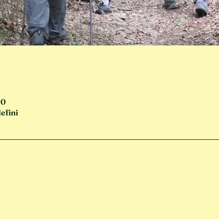
00
efini